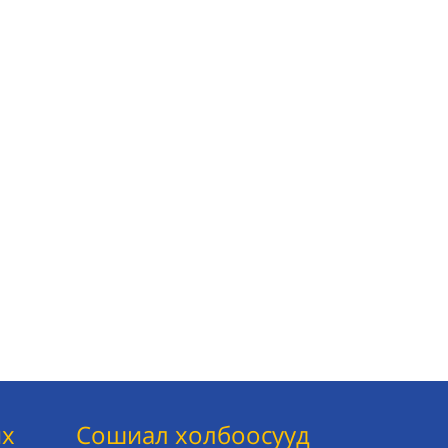
их
Сошиал холбоосууд