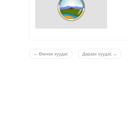
←
Өмнөх хуудас
Дараах хуудас
→