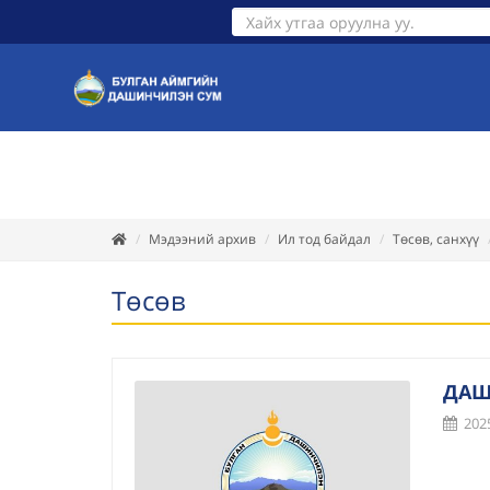
ТАНИЛЦУУЛГА
ИТХ
ЗАСАГ ДАРГА
ЗАСАГ ДА
Мэдээний архив
Ил тод байдал
Төсөв, санхүү
Төсөв
ДАШ
2025