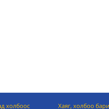
ад холбоос
Хаяг, холбоо бар