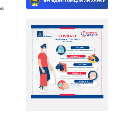
ӨРГӨДӨЛ ГОМДЛИЙН ХАРИУ
үй