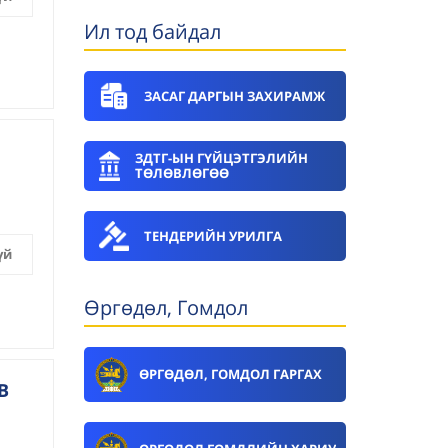
Ил тод байдал
ЗАСАГ ДАРГЫН ЗАХИРАМЖ
ЗДТГ-ЫН ГҮЙЦЭТГЭЛИЙН
ТӨЛӨВЛӨГӨӨ
ТЕНДЕРИЙН УРИЛГА
үй
Өргөдөл, Гомдол
ӨРГӨДӨЛ, ГОМДОЛ ГАРГАХ
В