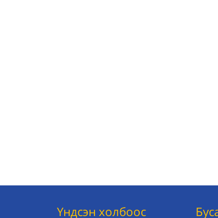
Үндсэн холбоос
Бус