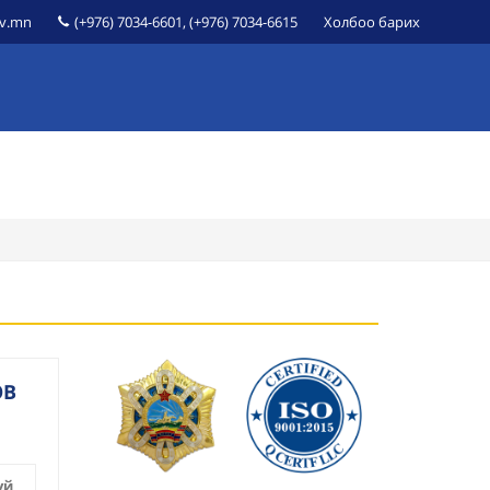
ov.mn
(+976) 7034-6601, (+976) 7034-6615
Холбоо барих
ЙДАЛ
ӨРГӨДӨЛ, ГОМДОЛ
ҮЙЛЧИЛГЭЭНИЙ ЖАГСААЛТ
ӨВ
үй