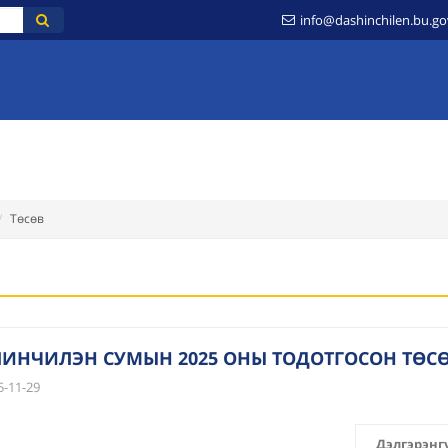
info@dashinchilen.bu.g
РГЫН ТАМГЫН ГАЗАР
ХУУЛЬ ЭРХ ЗҮЙ
МЭДЭЭЛЭЛ
ИЛ ТОД БА
Төсөв
ИНЧИЛЭН СУМЫН 2025 ОНЫ ТОДОТГОСОН ТӨС
-11-29
Дэлгэрэнг