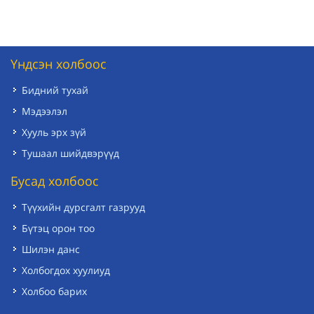
Үндсэн холбоос
Бидний тухай
Мэдээлэл
Хууль эрх зүй
Тушаал шийдвэрүүд
Бусад холбоос
Түүхийн дурсгалт газрууд
Бүтэц орон тоо
Шилэн данс
Холбогдох хуулиуд
Холбоо барих