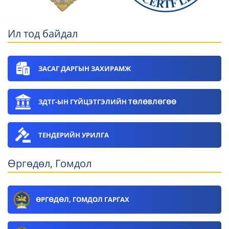
Ил тод байдал
ЗАСАГ ДАРГЫН ЗАХИРАМЖ
ЗДТГ-ЫН ГҮЙЦЭТГЭЛИЙН ТӨЛӨВЛӨГӨӨ
ТЕНДЕРИЙН УРИЛГА
Өргөдөл, Гомдол
ӨРГӨДӨЛ, ГОМДОЛ ГАРГАХ