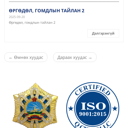
ӨРГӨДӨЛ, ГОМДЛЫН ТАЙЛАН 2
2025-09-20
Өргөдөл, гомдлын тайлан 2
Дэлгэрэнгүй
←
Өмнөх хуудас
Дараах хуудас
→