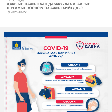
Онцлох мэдээ
0,4КВ-ЫН ЦАХИЛГААН ДАМЖУУЛАХ АГААРЫН
ШУГАМЫГ ЗӨӨВӨРЛӨХ АЖИЛ ХИЙГДЛЭЭ.
2025-10-22