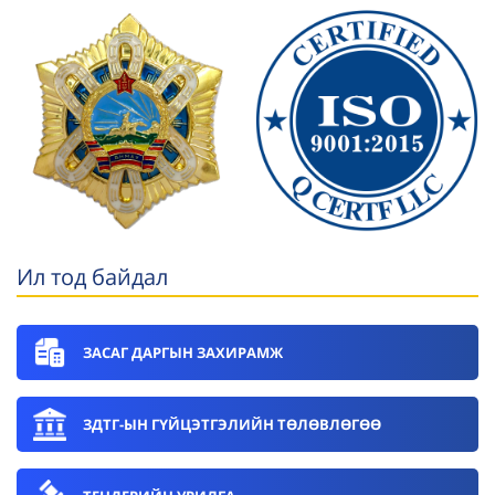
Ил тод байдал
ЗАСАГ ДАРГЫН ЗАХИРАМЖ
ЗДТГ-ЫН ГҮЙЦЭТГЭЛИЙН ТӨЛӨВЛӨГӨӨ