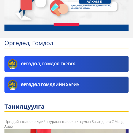
Өргөдөл, Гомдол
ӨРГӨДӨЛ, ГОМДОЛ ГАРГАХ
ӨРГӨДӨЛ ГОМДЛИЙН ХАРИУ
Танилцуулга
Иргэдийн төлөөлөгчдийн хурлын төлөөлөгч сумын Засаг дарга С.Мэнд-
Амар