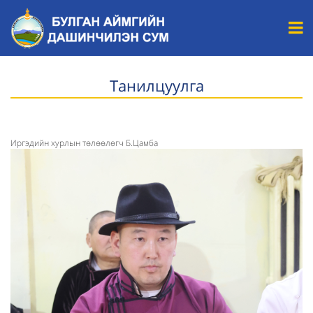
Танилцуулга
Иргэдийн хурлын төлөөлөгч Б.Цамба