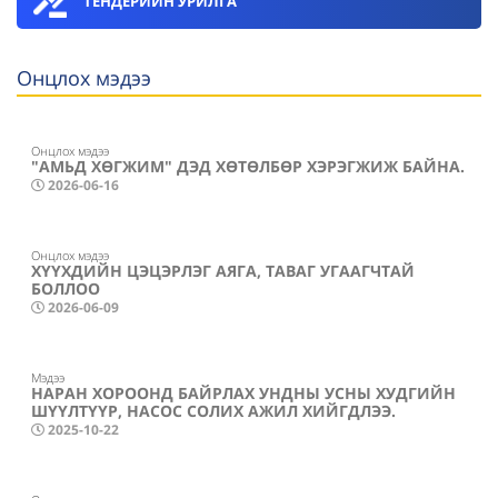
ТЕНДЕРИЙН УРИЛГА
Онцлох мэдээ
Онцлох мэдээ
"АМЬД ХӨГЖИМ" ДЭД ХӨТӨЛБӨР ХЭРЭГЖИЖ БАЙНА.
2026-06-16
Онцлох мэдээ
ХҮҮХДИЙН ЦЭЦЭРЛЭГ АЯГА, ТАВАГ УГААГЧТАЙ
БОЛЛОО
2026-06-09
Мэдээ
НАРАН ХОРООНД БАЙРЛАХ УНДНЫ УСНЫ ХУДГИЙН
ШҮҮЛТҮҮР, НАСОС СОЛИХ АЖИЛ ХИЙГДЛЭЭ.
2025-10-22