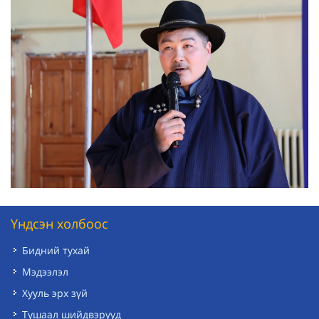
Үндсэн холбоос
Бидний тухай
Мэдээлэл
Хууль эрх зүй
Тушаал шийдвэрүүд