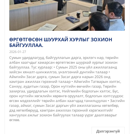
ӨРГӨТГӨСӨН ШУУРХАЙ ХУРЛЫГ ЗОХИОН
БАЙГУУЛЛАА.
2026-01-27
Сумын удирдлагууд, байгууллагын дарга, эрхлэгч нар, төрийн
албан хаагчдыг хамарсан өргөтгөсөн шуурхай хурлыг зохион
байгууллаа. Тус хурлаар: • Сумын 2025 оны үйл ажиллагаанд
хийсэн хяналт-шинжилгээ, үнэлгээний дүнгийн талаар •
Аймгийн Засаг дарга, сумын Засаг дарга нарын 2026 онд
хамтран ажиллах гэрээний талаар • Аймгийн Татварын хэлтэс,
Санхүү, аудитын газар, Орон нутгийн өмчийн газар, Төрийн
захиргаа, удирдлагын хэлтэс, Нийгмийн бодлогын хэлтэс, Бүс,
орон нутгийн хөгжлийн хөрөнгө оруулалт, бодлогын хэлтсүүдээс
өгсөн мэдээллийг төрийн албан хаагчдад танилцуулах • Засгийн
газар, аймаг, сумын Засаг даргын үйл ажиллагааны хөтөлбөр,
дэд хөтөлбөрүүд, хамтран ажиллах гэрээний хэрэгжилтийг
хангуулах ажлыг зохион байгуулах талаар үүрэг даалгаварыг
өглөө.
Дэлгэрэнгүй