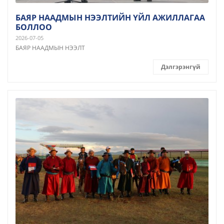
БАЯР НААДМЫН НЭЭЛТИЙН ҮЙЛ АЖИЛЛАГАА
БОЛЛОО
2026-07-05
БАЯР НААДМЫН НЭЭЛТ
Дэлгэрэнгүй