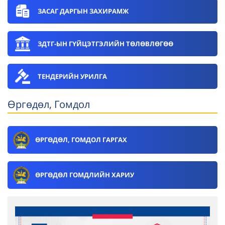
ЗАСАГ ДАРГЫН ЗАХИРАМЖ
ЗДТГ-ЫН ГҮЙЦЭТГЭЛИЙН ТӨЛӨВЛӨГӨӨ
ТЕНДЕРИЙН УРИЛГА
Өргөдөл, Гомдол
ӨРГӨДӨЛ, ГОМДОЛ ГАРГАХ
ӨРГӨДӨЛ ГОМДЛИЙН ХАРИУ