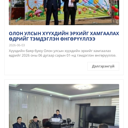
ОЛОН УЛСЫН ХҮҮХДИЙН ЭРХИЙГ ХАМГААЛАХ
ӨДРИЙГ ТЭМДЭГЛЭН ӨНГӨРҮҮЛЛЭЭ
2026-06-03
Хүүхдийн баяр буюу Олон улсын хүүхдийн эрхийг хамгаалах
өдрийг 2026 оны 06 дугаар сарын 01-нд тэмдэглэн өнгөрүүллээ.
Дэлгэрэнгүй