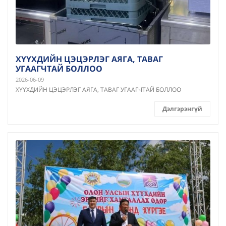
ХҮҮХДИЙН ЦЭЦЭРЛЭГ АЯГА, ТАВАГ
УГААГЧТАЙ БОЛЛОО
2026-06-09
ХҮҮХДИЙН ЦЭЦЭРЛЭГ АЯГА, ТАВАГ УГААГЧТАЙ БОЛЛОО
Дэлгэрэнгүй