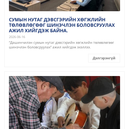
СУМЫН НУТАГ ДЭВСГЭРИЙН ХӨГЖЛИЙН
ТӨЛӨВЛӨГӨӨГ ШИНЭЧЛЭН БОЛОВСРУУЛАХ
АЖИЛ ХИЙГДЭЖ БАЙНА.
2026-06-16
“Дашинчилэн сумын нутаг дэвсгэрийн хөгжлийн төлөвлөгөөг
шинэчлэн боловсруулах” ажил хийгдэж эхэллээ.
Дэлгэрэнгүй