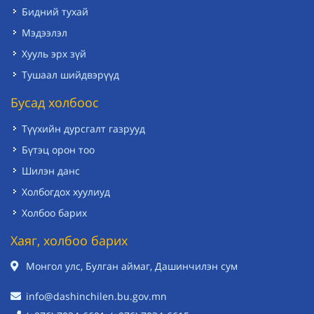
Бидний тухай
Мэдээлэл
Хууль эрх зүй
Тушаал шийдвэрүүд
Бусад холбоос
Түүхийн дурсгалт газрууд
Бүтэц орон тоо
Шилэн данс
Холбогдох хуулиуд
Холбоо барих
Хаяг, холбоо барих
Монгол улс, Булган аймаг, Дашинчилэн сум
info@dashinchilen.bu.gov.mn