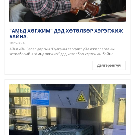
"АМЬД ХӨГЖИМ" ДЭД ХӨТӨЛБӨР ХЭРЭГЖИЖ
БАЙНА.
2026-06-16
Аймгийн Засаг даргын “Булганы сэргэлт” үйл ажиллагааны
хөтөлбөрийн “Амьд хөгжим” дэд хөтөлбөр хэрэгжиж байна.
Дэлгэрэнгүй