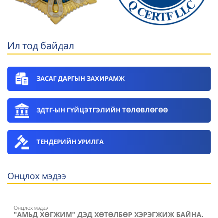
Ил тод байдал
ЗАСАГ ДАРГЫН ЗАХИРАМЖ
ЗДТГ-ЫН ГҮЙЦЭТГЭЛИЙН ТӨЛӨВЛӨГӨӨ
ТЕНДЕРИЙН УРИЛГА
Онцлох мэдээ
Онцлох мэдээ
"АМЬД ХӨГЖИМ" ДЭД ХӨТӨЛБӨР ХЭРЭГЖИЖ БАЙНА.