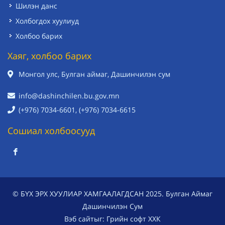
Шилэн данс
Холбогдох хуулиуд
Холбоо барих
Хаяг, холбоо барих
Монгол улс, Булган аймаг, Дашинчилэн сум
info@dashinchilen.bu.gov.mn
(+976) 7034-6601, (+976) 7034-6615
Сошиал холбоосууд
© БҮХ ЭРХ ХУУЛИАР ХАМГААЛАГДСАН 2025. Булган Аймаг
Дашинчилэн Сум
Вэб сайт
ыг:
Грийн софт ХХК