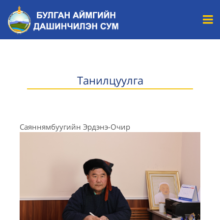
Танилцуулга
Саяннямбуугийн Эрдэнэ-Очир