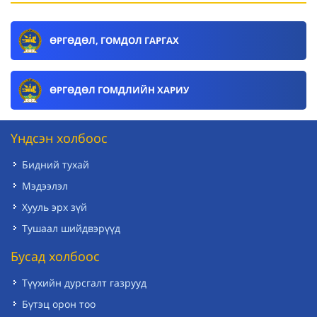
ӨРГӨДӨЛ, ГОМДОЛ ГАРГАХ
ӨРГӨДӨЛ ГОМДЛИЙН ХАРИУ
Үндсэн холбоос
Бидний тухай
Мэдээлэл
Хууль эрх зүй
Тушаал шийдвэрүүд
Бусад холбоос
Түүхийн дурсгалт газрууд
Бүтэц орон тоо