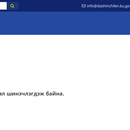
info@dashinchilen.bu.g
РГЫН ТАМГЫН ГАЗАР
ХУУЛЬ ЭРХ ЗҮЙ
МЭДЭЭЛЭЛ
ИЛ ТОД БА
эл шинэчлэгдэж байна.