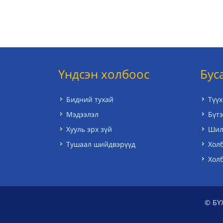
Үндсэн холбоос
Бус
Бидний тухай
Түүх
Мэдээлэл
Бүтэ
Хууль эрх зүй
Шил
Тушаал шийдвэрүүд
Холб
Хол
© БҮ