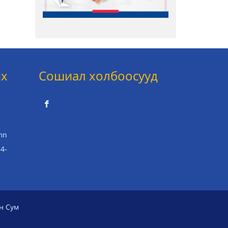
их
Сошиал холбоосууд
mn
34-
н Сум