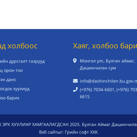
ад холбоос
Хаяг, холбоо бар
Монгол улс, Булган аймаг,
ийн дурсгалт газрууд
Дашинчилэн сум
ц орон тоо
эн данс
info@dashinchilen.bu.gov.
огдох хуулиуд
(+976) 7034-6601, (+976) 70
6615
боо барих
Х ЭРХ ХУУЛИАР ХАМГААЛАГДСАН 2025. Булган Аймаг Дашинчилэ
Вэб сайт
ыг:
Грийн софт ХХК