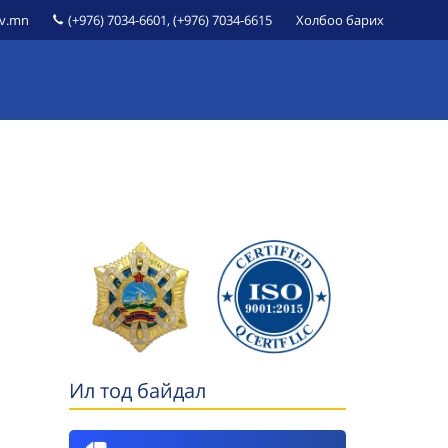
ov.mn
(+976) 7034-6601, (+976) 7034-6615
Холбоо барих
ЙДАЛ
ӨРГӨДӨЛ, ГОМДОЛ
ҮЙЛЧИЛГЭЭНИЙ ЖАГСААЛТ
Ил тод байдал