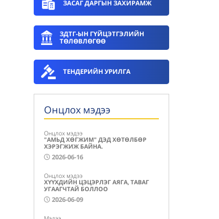
ЗАСАГ ДАРГЫН ЗАХИРАМЖ
ЗДТГ-ЫН ГҮЙЦЭТГЭЛИЙН
ТӨЛӨВЛӨГӨӨ
ТЕНДЕРИЙН УРИЛГА
Онцлох мэдээ
Онцлох мэдээ
"АМЬД ХӨГЖИМ" ДЭД ХӨТӨЛБӨР
ХЭРЭГЖИЖ БАЙНА.
2026-06-16
Онцлох мэдээ
ХҮҮХДИЙН ЦЭЦЭРЛЭГ АЯГА, ТАВАГ
УГААГЧТАЙ БОЛЛОО
2026-06-09
Мэдээ