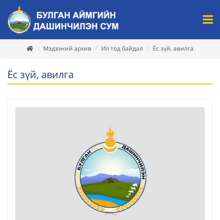
Мэдээний архив
Ил тод байдал
Ёс зүй, авилга
Ёс зүй, авилга