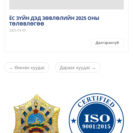
ЁС ЗҮЙН ДЭД ЗӨВЛӨЛИЙН 2025 ОНЫ
ТӨЛӨВЛӨГӨӨ
2025-03-03
Дэлгэрэнгүй
←
Өмнөх хуудас
Дараах хуудас
→