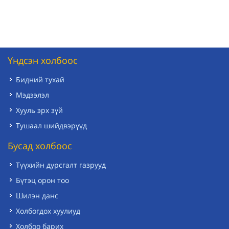
Үндсэн холбоос
Бидний тухай
Мэдээлэл
Хууль эрх зүй
Тушаал шийдвэрүүд
Бусад холбоос
Түүхийн дурсгалт газрууд
Бүтэц орон тоо
Шилэн данс
Холбогдох хуулиуд
Холбоо барих