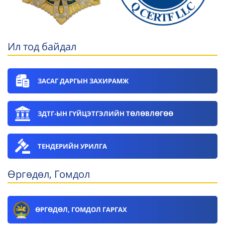
Ил тод байдал
ЗАСАГ ДАРГЫН ЗАХИРАМЖ
ЗДТГ-ЫН ГҮЙЦЭТГЭЛИЙН ТӨЛӨВЛӨГӨӨ
ТЕНДЕРИЙН УРИЛГА
Өргөдөл, Гомдол
ӨРГӨДӨЛ, ГОМДОЛ ГАРГАХ