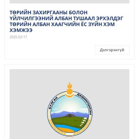
ТӨРИЙН ЗАХИРГААНЫ БОЛОН
ҮЙЛЧИЛГЭЭНИЙ АЛБАН ТУШААЛ ЭРХЭЛДЭГ
ТӨРИЙН АЛБАН ХААГЧИЙН ЁС ЗҮЙН ХЭМ
ХЭМЖЭЭ
2025-03-17
Дэлгэрэнгүй