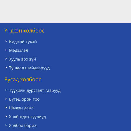
Үндсэн холбоос
Бидний тухай
Мэдээлэл
Хууль эрх зүй
Тушаал шийдвэрүүд
Бусад холбоос
Түүхийн дурсгалт газрууд
Бүтэц орон тоо
Шилэн данс
Холбогдох хуулиуд
Холбоо барих