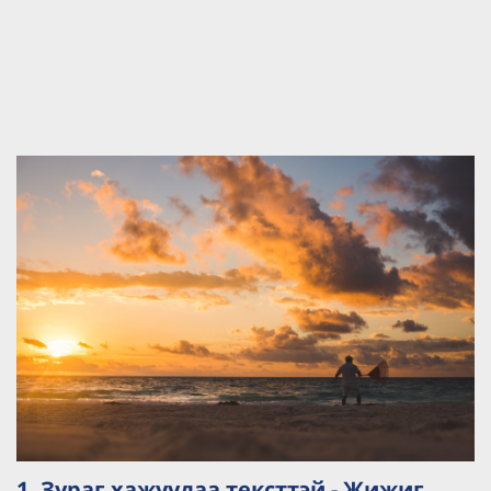
1. Зураг хажуудаа тексттэй - Жижиг