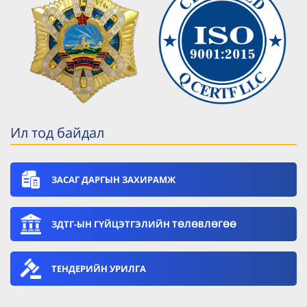
Ил тод байдал
ЗАСАГ ДАРГЫН ЗАХИРАМЖ
ЗДТГ-ЫН ГҮЙЦЭТГЭЛИЙН ТӨЛӨВЛӨГӨӨ
ТЕНДЕРИЙН УРИЛГА