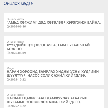
Онцлох мэдээ
Онцлох мэдээ
"АМЬД ХӨГЖИМ" ДЭД ХӨТӨЛБӨР ХЭРЭГЖИЖ БАЙНА.
2026-06-16
Онцлох мэдээ
ХҮҮХДИЙН ЦЭЦЭРЛЭГ АЯГА, ТАВАГ УГААГЧТАЙ
БОЛЛОО
2026-06-09
Мэдээ
НАРАН ХОРООНД БАЙРЛАХ УНДНЫ УСНЫ ХУДГИЙН
ШҮҮЛТҮҮР, НАСОС СОЛИХ АЖИЛ ХИЙГДЛЭЭ.
2025-10-22
Онцлох мэдээ
0,4КВ-ЫН ЦАХИЛГААН ДАМЖУУЛАХ АГААРЫН
ШУГАМЫГ ЗӨӨВӨРЛӨХ АЖИЛ ХИЙГДЛЭЭ.
2025-10-22