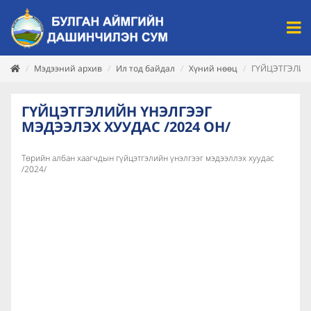
Мэдээний архив
Ил тод байдал
Хүний нөөц
ГҮЙЦЭТГЭЛИЙН
ГҮЙЦЭТГЭЛИЙН ҮНЭЛГЭЭГ
МЭДЭЭЛЭХ ХУУДАС /2024 ОН/
Төрийн албан хаагчдын гүйцэтгэлийн үнэлгээг мэдээллэх хуудас
/2024/