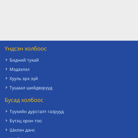
Үндсэн холбоос
Бидний тухай
Мэдээлэл
Хууль эрх зүй
Тушаал шийдвэрүүд
Бусад холбоос
Түүхийн дурсгалт газрууд
Бүтэц орон тоо
Шилэн данс