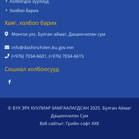
Холбогдох хуулиуд
Холбоо барих
Хаяг, холбоо барих
Монгол улс, Булган аймаг, Дашинчилэн сум
info@dashinchilen.bu.gov.mn
(+976) 7034-6601, (+976) 7034-6615
Сошиал холбоосууд
© БҮХ ЭРХ ХУУЛИАР ХАМГААЛАГДСАН 2025. Булган Аймаг
Дашинчилэн Сум
Вэб сайт
ыг:
Грийн софт ХХК
Дуудлагын төв