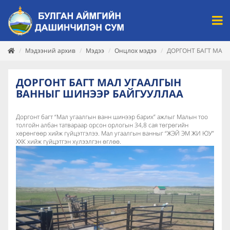
Мэдээний архив
Мэдээ
Онцлох мэдээ
ДОРГОНТ БАГТ МАЛ
ДОРГОНТ БАГТ МАЛ УГААЛГЫН
ВАННЫГ ШИНЭЭР БАЙГУУЛЛАА
Доргонт багт “Мал угаалгын ванн шинээр барих” ажлыг Малын тоо
толгойн албан татвараар орсон орлогын 34,8 сая төгрөгийн
хөрөнгөөр хийж гүйцэтгэлээ. Мал угаалгын ванныг “ЖЭЙ ЭМ ЖИ ЮУ”
ХХК хийж гүйцэтгэн хүлээлгэн өглөө.