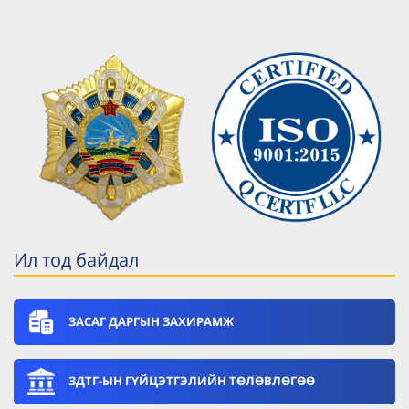
Ил тод байдал
ЗАСАГ ДАРГЫН ЗАХИРАМЖ
ЗДТГ-ЫН ГҮЙЦЭТГЭЛИЙН ТӨЛӨВЛӨГӨӨ