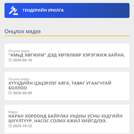
ТЕНДЕРИЙН УРИЛГА
Онцлох мэдээ
Онцлох мэдээ
"АМЬД ХӨГЖИМ" ДЭД ХӨТӨЛБӨР ХЭРЭГЖИЖ БАЙНА.
2026-06-16
Онцлох мэдээ
ХҮҮХДИЙН ЦЭЦЭРЛЭГ АЯГА, ТАВАГ УГААГЧТАЙ
БОЛЛОО
2026-06-09
Мэдээ
НАРАН ХОРООНД БАЙРЛАХ УНДНЫ УСНЫ ХУДГИЙН
ШҮҮЛТҮҮР, НАСОС СОЛИХ АЖИЛ ХИЙГДЛЭЭ.
2025-10-22