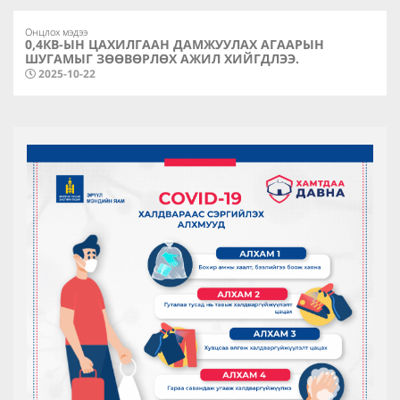
Онцлох мэдээ
0,4КВ-ЫН ЦАХИЛГААН ДАМЖУУЛАХ АГААРЫН
ШУГАМЫГ ЗӨӨВӨРЛӨХ АЖИЛ ХИЙГДЛЭЭ.
2025-10-22